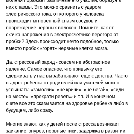
молния поражает различные его участки, образуя в
них спазмы. Это можно сравнить с ударом
электрического тока, от которого у человека
происходит мгновенный спазм сосудов и
повреждение нервных волокон. Помните, как от
скачка напряжения в электросчетчике перегорают
пробки? Здесь происходит нечто подобное, только
вместо пробок «горят» нервные клетки мозга.
Да, стрессовый заряд - совсем не абстрактное
явление. Самое опасное, что привычку его
сдерживать у нас вырабатывают еще с детства. Часто
в адрес ребенка от родителей или учителей можно
услышать: «замолчи», «не кричи», «не бегай», «сиди
на месте», «прекрати реветь» и т.п. И в конечном
счете все это сказывается на здоровье ребенка либо в
будущем, либо сразу.
Многие знают, как у детей после стресса возникает
заикание, энурез, нервные тики, задержка в развитии,